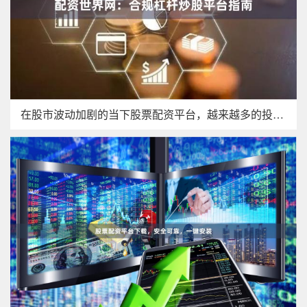
在股市波动加剧的当下股票配资平台，越来越多的投资者开始关注杠