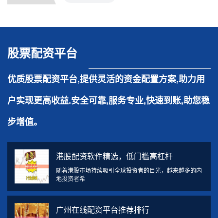
股票配资平台
优质股票配资平台,提供灵活的资金配置方案,助力用
户实现更高收益.安全可靠,服务专业,快速到账,助您稳
步增值。
港股配资软件精选，低门槛高杠杆
随着港股市场持续吸引全球投资者的目光，越来越多的内
地投资者希
广州在线配资平台推荐排行