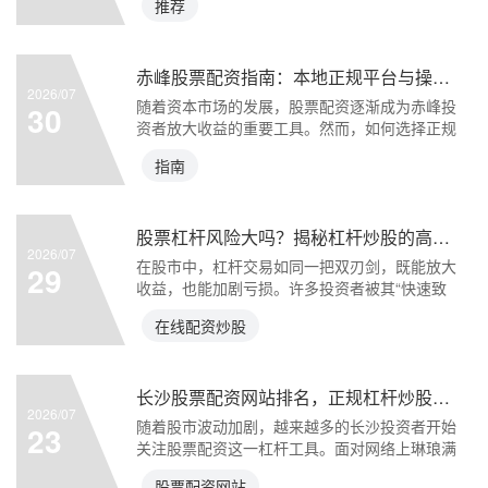
推荐
赤峰股票配资指南：本地正规平台与操作要点
2026/07
随着资本市场的发展，股票配资逐渐成为赤峰投
30
资者放大收益的重要工具。然而，如何选择正规
平台、规避操作风
指南
股票杠杆风险大吗？揭秘杠杆炒股的高风险与应对策略
2026/07
在股市中，杠杆交易如同一把双刃剑，既能放大
29
收益，也能加剧亏损。许多投资者被其“快速致
富”的潜力吸引，
在线配资炒股
长沙股票配资网站排名，正规杠杆炒股平台推荐
2026/07
随着股市波动加剧，越来越多的长沙投资者开始
23
关注股票配资这一杠杆工具。面对网络上琳琅满
目的配资平台，如
股票配资网站