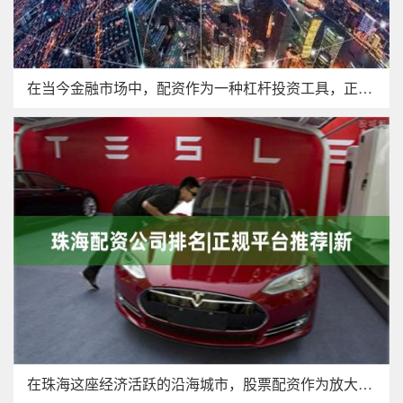
在当今金融市场中，配资作为一种杠杆投资工具，正受到越来越多投
在珠海这座经济活跃的沿海城市，股票配资作为放大资金、提升收益