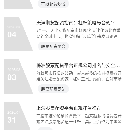
在线配资炒股
天津期货配资指南：杠杆策略与合规平台解析
2026/08
## 一、天津期货配资市场现状 天津作为北方重
04
要的金融中心，期货配资市场近年来发展迅速。
投资者通过配
股票配资平台
株洲股票配资平台正规公司排名与安全选择指南
2026/08
随着股市行情的波动，越来越多的株洲投资者开
03
始关注股票配资这一杠杆工具。然而，面对市场
上众多的配资平台
股票配资网站
上海股票配资平台正规排名推荐
2026/07
在股市波动加剧的背景下，越来越多的投资者开
31
始关注股票配资这一杠杆工具。上海作为中国金
融中心，汇聚了众