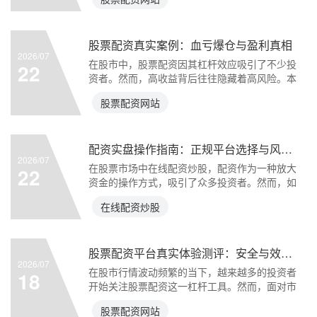
股票配资真实案例：血亏爆仓与盈利真相
2026/07
在股市中，股票配资因其杠杆效应吸引了不少投
22
资者。然而，高收益背后往往隐藏着高风险。本
文通过真实案例，
股票配资网站
配资实盘操作指南：正规平台选择与风险控制
2026/07
在股票市场中在线配资炒股，配资作为一种放大
22
资金的操作方式，吸引了众多投资者。然而，如
何选择正规平台并
在线配资炒股
股票配资平台真实体验测评：安全与效率如何兼得？
2026/07
在股市行情波动频繁的当下，越来越多的投资者
18
开始关注股票配资这一杠杆工具。然而，面对市
场上鱼龙混杂的配
股票配资网站