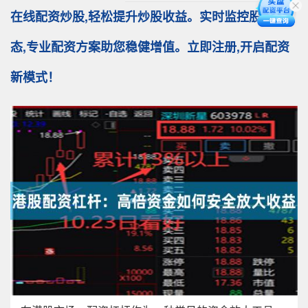
在线配资炒股,轻松提升炒股收益。实时监控股市动
态,专业配资方案助您稳健增值。立即注册,开启配资
新模式！