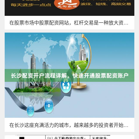
在股票市场中股票配资网站，杠杆交易是一种放大资金效应、提高潜
在长沙这座充满活力的城市，越来越多的投资者开始关注股票市场，