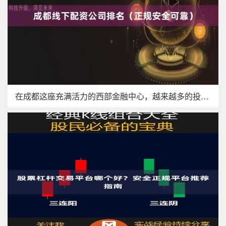
在成都这座充满活力的西部金融中心，越来越多的投资者开始关注线