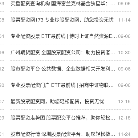
23
实盘配资查询机构 国海富兰克林基金狄星华：AI将是长期Alpha的重要来源
09-06
08
股票配资网173 专业炒股配资网，助您投资无忧
11-14
04
专业配资股票 ETF最前线 | 博时上证自然资源ETF(510410)下跌0.36%，天然气主题走弱
09-06
16
广州期货配资 全国股票配资公司：助力投资者实现财富增值
10-30
12
股市配资平台 公共数据、企业数据相关开发利用文件即将出台，数字经济ETF(560800)近1月份额增长显著
09-06
20
专业股票配资门户 ETF最前线 | 招商中证物联网主题ETF(159701)上涨0.16%，智能家居主题走弱
09-06
07
最新股票配资网，助您轻松配资，投资无忧
12-15
29
股票配资走势图 股票配资平台推荐，助你轻松放大收益
12-18
01
股市配资行情 深圳股票配资平台：助您轻松撬动财富杠杆
11-24