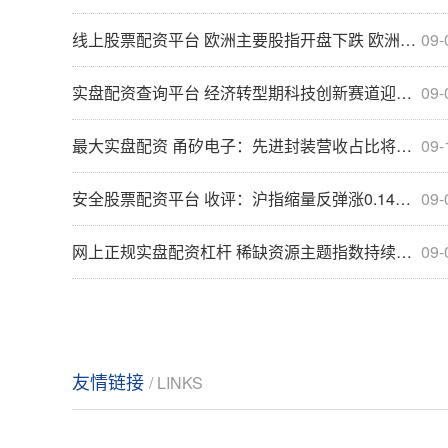
线上股票配资平台 欧洲主要股指开盘下跌 欧洲斯托克50指数跌0.52%
09-
实盘配资查询平台 经济转型期科技创新赛道迎来政策“蜜月期”！科创100ETF(588190)跟踪指数涨0.90%
09-
最大实盘配资 甬矽电子：先进封装营收占比将进一步提升 毛利率正向提升
09-
安全股票配资平台 收评：沪指缩量反弹涨0.14% 全市场近4000只个股上涨
09-
网上正规实盘配资杠杆 稀缺资源主题指数持续调整 关注化工行业ETF（516570）、稀土ETF易方达（159715）等产品走势
09-
友情链接
/ LINKS