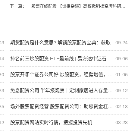
下一篇：
股票在线配资 【世相杂谈】高校撤销挂空牌科研机构不仅是一种自净
03
期货配资是什么意思? 解锁股票配资宝典：获取丰富资源，助你投资无忧
09-24
14
排名前三炒股配资 ETF最前线 | 易方达中证石化产业ETF(516570)下跌0.44%，电池隔膜主题走弱
09-06
30
股票开哪个证券公司好 炒股配资，稳健增值，轻松获利
01-05
23
免息配资公司 半年报观察｜定制家居进入存量竞争期 多企业业绩承压、加速转型
09-12
25
场外股票配资经营 股票配资公司：助您资金杠杆，投资更轻松
02-18
12
股票配资网站实时行情，把握投资先机
03-23