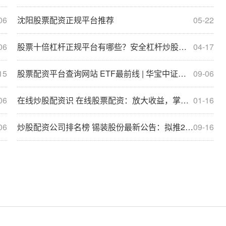
06
沈阳股票配资正规平台推荐
05-22
06
股票十倍杠杆正规平台有哪些？安全杠杆炒股平台推荐
04-17
15
股票配资平台查询网站 ETF最前线 | 华宝中证金融科技主题ETF(159851)上涨2.58%，华为鸿蒙主题走弱
09-06
06
在线炒股配资识 在线股票配资：放大收益，掌控风险
01-16
06
炒股配资公司排名榜 锡装股份最新公告：拟推2024年限制性股票激励计划
09-16