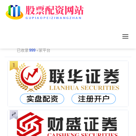
正规配资平台排行
更多
已收录
999
+家平台