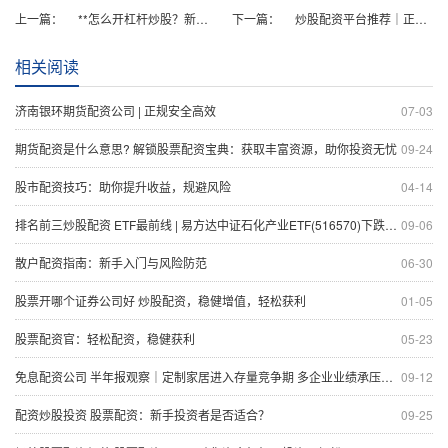
上一篇：
**怎么开杠杆炒股？新手入门指南与风险详解**
下一篇：
炒股配资平台推荐｜正规股票配资平台排行｜炒股加杠杆平台
相关阅读
济南银环期货配资公司 | 正规安全高效
07-03
期货配资是什么意思? 解锁股票配资宝典：获取丰富资源，助你投资无忧
09-24
股市配资技巧：助你提升收益，规避风险
04-14
排名前三炒股配资 ETF最前线 | 易方达中证石化产业ETF(516570)下跌0.44%，电池隔膜主题走弱
09-06
散户配资指南：新手入门与风险防范
06-30
股票开哪个证券公司好 炒股配资，稳健增值，轻松获利
01-05
股票配资官：轻松配资，稳健获利
05-23
免息配资公司 半年报观察｜定制家居进入存量竞争期 多企业业绩承压、加速转型
09-12
配资炒股投资 股票配资：新手投资者是否适合？
09-25