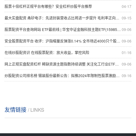
股票十倍杠杆正规平台有哪些？安全杠杆炒股平台推荐
04-17
最大实盘配资 甬矽电子：先进封装营收占比将进一步提升 毛利率正向提升
09-15
股票配资平台查询网站 ETF最前线 | 华宝中证金融科技主题ETF(159851)上涨2.58%，华为鸿蒙主题走弱
09-06
安全股票配资平台 收评：沪指缩量反弹涨0.14% 全市场近4000只个股上涨
09-06
在线炒股配资识 在线股票配资：放大收益，掌控风险
01-16
网上正规实盘配资杠杆 稀缺资源主题指数持续调整 关注化工行业ETF（516570）、稀土ETF易方达（159715）等产品走势
09-06
炒股配资公司排名榜 锡装股份最新公告：拟推2024年限制性股票激励计划
09-16
友情链接
/ LINKS