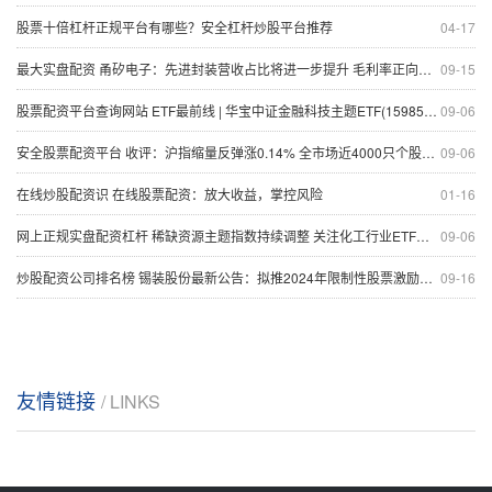
股票十倍杠杆正规平台有哪些？安全杠杆炒股平台推荐
04-17
最大实盘配资 甬矽电子：先进封装营收占比将进一步提升 毛利率正向提升
09-15
股票配资平台查询网站 ETF最前线 | 华宝中证金融科技主题ETF(159851)上涨2.58%，华为鸿蒙主题走弱
09-06
安全股票配资平台 收评：沪指缩量反弹涨0.14% 全市场近4000只个股上涨
09-06
在线炒股配资识 在线股票配资：放大收益，掌控风险
01-16
网上正规实盘配资杠杆 稀缺资源主题指数持续调整 关注化工行业ETF（516570）、稀土ETF易方达（159715）等产品走势
09-06
炒股配资公司排名榜 锡装股份最新公告：拟推2024年限制性股票激励计划
09-16
友情链接
/ LINKS