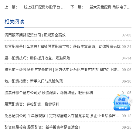
上一篇：
线上杠杆配资炒股平台 2024服贸会 | 推动气象服务发展助力人类健康——第三届气象经济论坛扫描
下一篇：
最大实盘配资 甬矽电子：先进封装营收占比将进一步提升 毛利率正向提升
相关阅读
济南银环期货配资公司 | 正规安全高效
07-03
期货配资是什么意思? 解锁股票配资宝典：获取丰富资源，助你投资无忧
09-24
股市配资技巧：助你提升收益，规避风险
04-14
排名前三炒股配资 ETF最前线 | 易方达中证石化产业ETF(516570)下跌0.44%，电池隔膜主题走弱
09-06
散户配资指南：新手入门与风险防范
06-30
股票开哪个证券公司好 炒股配资，稳健增值，轻松获利
01-05
股票配资官：轻松配资，稳健获利
05-23
免息配资公司 半年报观察｜定制家居进入存量竞争期 多企业业绩承压、加速转型
09-12
配资炒股投资 股票配资：新手投资者是否适合？
09-25