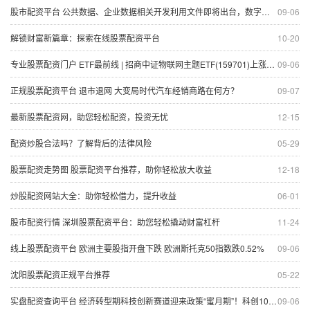
股市配资平台 公共数据、企业数据相关开发利用文件即将出台，数字经济ETF(560800)近1月份额增长显著
09-06
解锁财富新篇章：探索在线股票配资平台
10-20
专业股票配资门户 ETF最前线 | 招商中证物联网主题ETF(159701)上涨0.16%，智能家居主题走弱
09-06
正规股票配资平台 退市退网 大变局时代汽车经销商路在何方？
09-07
最新股票配资网，助您轻松配资，投资无忧
12-15
配资炒股合法吗？了解背后的法律风险
05-29
股票配资走势图 股票配资平台推荐，助你轻松放大收益
12-18
炒股配资网站大全：助你轻松借力，提升收益
06-01
股市配资行情 深圳股票配资平台：助您轻松撬动财富杠杆
11-24
线上股票配资平台 欧洲主要股指开盘下跌 欧洲斯托克50指数跌0.52%
09-06
沈阳股票配资正规平台推荐
05-22
实盘配资查询平台 经济转型期科技创新赛道迎来政策“蜜月期”！科创100ETF(588190)跟踪指数涨0.90%
09-06