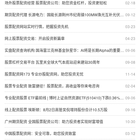
场外股票配资经营 股票配资公司：助您资金杠杆，投资更轻松
02-18
期货配资代理 长源电力：国能长源荆州市纪南镇100MW渔光互补光伏发电项目实现全容量并网发电
09-12
股票配资网站实时行情，把握投资先机
03-23
网上股票配资交易：开启投资新篇章
04-23
实盘配资查询机构 国海富兰克林基金狄星华：AI将是长期Alpha的重要来源
09-06
股票杠杆交易平台 瓦里关全球大气本底站迎来建站30周年
09-08
股票配资网173 专业炒股配资网，助您投资无忧
11-14
股票专业配资 致富捷径！股票配资，高收益等你来电咨询
02-04
专业配资股票 ETF最前线 | 博时上证自然资源ETF(510410)下跌0.36%，天然气主题走弱
09-06
线上配资股票 埃斯顿：8月2日高管吴侃增持股份合计10.5万股
09-16
广州期货配资 全国股票配资公司：助力投资者实现财富增值
10-30
中国股票配资网：安全可靠，助您投资致富
03-12