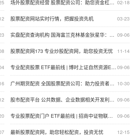
25
场外股票配资经营 股票配资公司：助您资金杠杆，投资更轻松
02-18
12
股票配资网站实时行情，把握投资先机
03-23
23
实盘配资查询机构 国海富兰克林基金狄星华：AI将是长期Alpha的重要来源
09-06
08
股票配资网173 专业炒股配资网，助您投资无忧
11-14
04
专业配资股票 ETF最前线 | 博时上证自然资源ETF(510410)下跌0.36%，天然气主题走弱
09-06
16
广州期货配资 全国股票配资公司：助力投资者实现财富增值
10-30
12
股市配资平台 公共数据、企业数据相关开发利用文件即将出台，数字经济ETF(560800)近1月份额增长显著
09-06
20
专业股票配资门户 ETF最前线 | 招商中证物联网主题ETF(159701)上涨0.16%，智能家居主题走弱
09-06
07
最新股票配资网，助您轻松配资，投资无忧
12-15