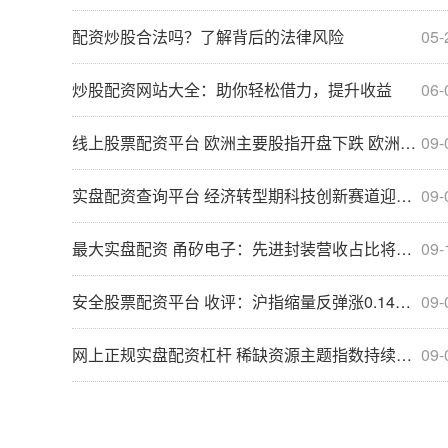
配资炒股合法吗？了解背后的法律风险
05-
炒股配资网站大全：助你轻松借力，提升收益
06-
线上股票配资平台 欧洲主要股指开盘下跌 欧洲斯托克50指数跌0.52%
09-
实盘配资查询平台 经济转型期科技创新赛道迎来政策“蜜月期”！科创100ETF(588190)跟踪指数涨0.90%
09-
最大实盘配资 甬矽电子：先进封装营收占比将进一步提升 毛利率正向提升
09-
安全股票配资平台 收评：沪指缩量反弹涨0.14% 全市场近4000只个股上涨
09-
网上正规实盘配资杠杆 稀缺资源主题指数持续调整 关注化工行业ETF（516570）、稀土ETF易方达（159715）等产品走势
09-