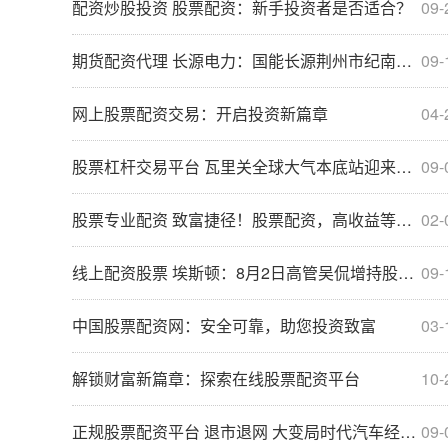
配资炒股投资 股票配资：新手投资者是否适合？
09-
期货配资代理 长源电力：国能长源荆州市纪南镇100MW渔光互补光伏发电项目实现全容量并网发电
09-
网上股票配资交易：开启投资新篇章
04-
股票杠杆交易平台 瓦里关全球大气本底站迎来建站30周年
09-
股票专业配资 致富捷径！股票配资，高收益等你来电咨询
02-
线上配资股票 埃斯顿：8月2日高管吴侃增持股份合计10.5万股
09-
中国股票配资网：安全可靠，助您投资致富
03-
解锁财富新篇章：探索在线股票配资平台
10-
正规股票配资平台 退市退网 大变局时代汽车经销商路在何方？
09-