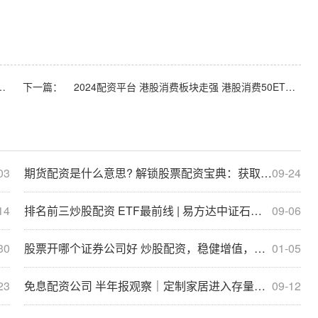
工行业ETF（516570）、稀土ETF易方达（159715）等产品走势
下一篇：
2024配资平台 港股消费板块走强 港股消费50ETF（513070）、消费50ETF（159798）等产品布局板块龙头
03
期货配资是什么意思? 解锁股票配资宝典：获取丰富资源，助你投资无忧
09-24
14
排名前三炒股配资 ETF最前线 | 易方达中证石化产业ETF(516570)下跌0.44%，电池隔膜主题走弱
09-06
30
股票开哪个证券公司好 炒股配资，稳健增值，轻松获利
01-05
23
免息配资公司 半年报观察｜定制家居进入存量竞争期 多企业业绩承压、加速转型
09-12