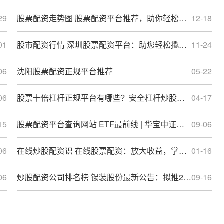
29
股票配资走势图 股票配资平台推荐，助你轻松放大收益
12-18
01
股市配资行情 深圳股票配资平台：助您轻松撬动财富杠杆
11-24
06
沈阳股票配资正规平台推荐
05-22
06
股票十倍杠杆正规平台有哪些？安全杠杆炒股平台推荐
04-17
15
股票配资平台查询网站 ETF最前线 | 华宝中证金融科技主题ETF(159851)上涨2.58%，华为鸿蒙主题走弱
09-06
06
在线炒股配资识 在线股票配资：放大收益，掌控风险
01-16
06
炒股配资公司排名榜 锡装股份最新公告：拟推2024年限制性股票激励计划
09-16