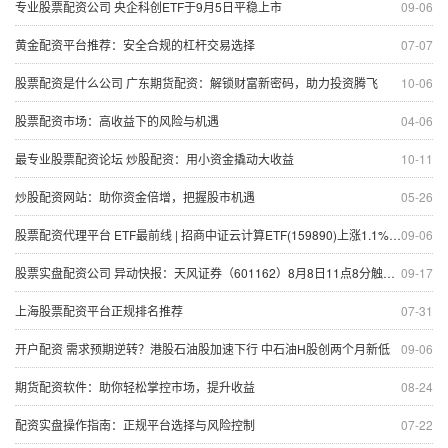
专业股票配资公司 央企科创ETF于9月5日平稳上市
09-06
黄金配资平台推荐：安全合规的杠杆交易选择
07-07
股票配资是什么公司 广东期货配资：解锁财富新密码，助力投资腾飞
10-06
股票配资市场：高收益下的风险与机遇
04-06
最专业股票配资论坛 炒股配资：用小资金撬动大收益
10-11
炒股配资网站：助你资金倍增，把握股市机遇
05-26
股票配资代理平台 ETF最前线 | 招商中证云计算ETF(159890)上涨1.1%，东数西算主题走弱，初灵信息上涨5.1%
09-06
股票实盘配资公司 异动快报：天风证券（601162）8月8日11点8分触及涨停板
09-17
上海股票配资平台正规排名推荐
07-31
开户配资 需求预期逆转？港股石油股加速下行 中石油H股创两个月新低
09-06
期货配资软件：助你轻松掌控市场，提升收益
08-24
配资实盘操作指南：正规平台选择与风险控制
07-22