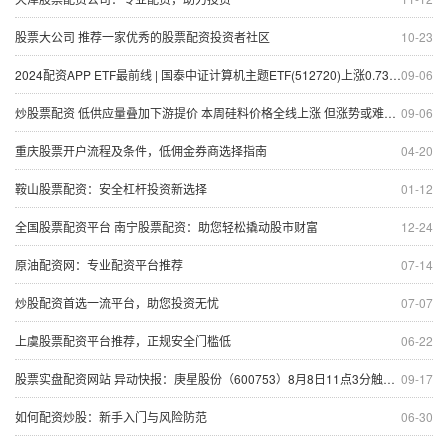
股票大公司 推荐一家优秀的股票配资投资者社区
10-23
2024配资APP ETF最前线 | 国泰中证计算机主题ETF(512720)上涨0.73%，东数西算主题走弱，初灵信息上涨5.1%
09-06
炒股票配资 低供应量叠加下游提价 本周硅料价格全线上涨 但涨势或难延续
09-06
重庆股票开户流程及条件，低佣金券商选择指南
04-20
鞍山股票配资：安全杠杆投资新选择
01-12
全国股票配资平台 南宁股票配资：助您轻松撬动股市财富
12-24
原油配资网：专业配资平台推荐
07-14
炒股配资首选一流平台，助您投资无忧
07-07
上虞股票配资平台推荐，正规安全门槛低
06-22
股票实盘配资网站 异动快报：庚星股份（600753）8月8日11点3分触及涨停板
09-17
如何配资炒股：新手入门与风险防范
06-30