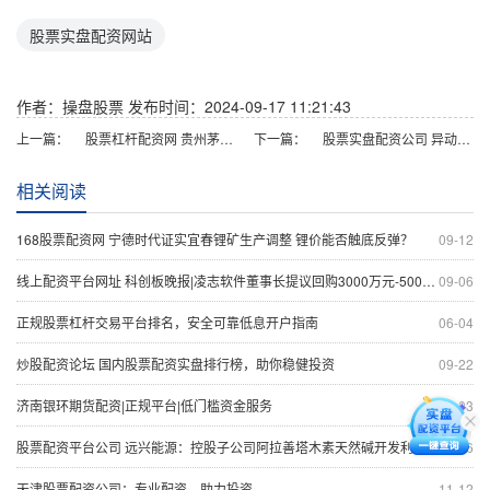
股票实盘配资网站
作者：操盘股票
发布时间：2024-09-17 11:21:43
上一篇：
股票杠杆配资网 贵州茅台中报披露在即，食品饮料ETF（515170）涨2.64%
下一篇：
股票实盘配资公司 异动快报：天风证券（601162）8月8日11点8分触及涨停板
相关阅读
168股票配资网 宁德时代证实宜春锂矿生产调整 锂价能否触底反弹？
09-12
线上配资平台网址 科创板晚报|凌志软件董事长提议回购3000万元-5000万元股份 寒武纪称有“专家”假冒公司相关人士与机构进行交流
09-06
正规股票杠杆交易平台排名，安全可靠低息开户指南
06-04
炒股配资论坛 国内股票配资实盘排行榜，助你稳健投资
09-22
济南银环期货配资|正规平台|低门槛资金服务
07-03
股票配资平台公司 远兴能源：控股子公司阿拉善塔木素天然碱开发利用项目生产线因设备故障降负荷运行
09-06
天津股票配资公司：专业配资，助力投资
11-12