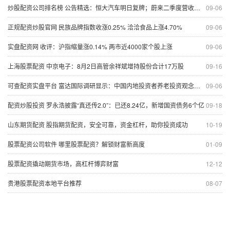
炒股配资公司排名榜 公告精选：恒大汽车明日复牌；蔚来二季度营收和交付量双创新高
09-06
正规配资炒股官网 民族品牌指数收涨0.25% 洽洽食品上涨4.70%
09-06
实盘配资网 收评：沪指缩量涨0.14% 两市近4000家个股上涨
09-06
上海股票配资 中京电子：8月2日高管余祥斌增持股份合计17万股
09-16
可查配资实盘平台 富达国际调研显示：中国内地投资者养老投资观念仍待提升
09-06
配资炒股投资 罗永浩披露“真还传2.0”：已还8.24亿，新增国资债务6个亿
09-18
山东期货配资 股指期货配资，安全可靠，资金杠杆，助你投资成功
10-19
股票配资公司软件 哪里股票配资？解锁财富新高度
01-09
股票配资撬动期货市场，高杠杆博弈财富
12-12
贵港股票配资本地平台推荐
08-07