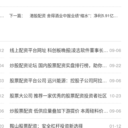
股票实盘配资网站 异动快报：庚星股份（600753）8月8日11点3分触及涨停板
下一篇：
港股配资 舍得酒业中报业绩“缩水”：净利5.91亿元、同比下滑36%，称主动“控量稳价”
12
线上配资平台网址 科创板晚报|凌志软件董事长提议回购3000万元-5000万元股份 寒武纪称有“专家”假冒公司相关人士与机构进行交流
09-06
04
炒股配资论坛 国内股票配资实盘排行榜，助你稳健投资
09-22
03
股票配资平台公司 远兴能源：控股子公司阿拉善塔木素天然碱开发利用项目生产线因设备故障降负荷运行
09-06
12
股票大公司 推荐一家优秀的股票配资投资者社区
10-23
06
炒股票配资 低供应量叠加下游提价 本周硅料价格全线上涨 但涨势或难延续
09-06
20
鞍山股票配资：安全杠杆投资新选择
01-12