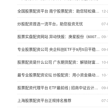
全国股票配资平台 南宁股票配资：助您轻松撬动股市财富
12-
炒股配资首选一流平台，助您投资无忧
07-
股票实盘配资网站 异动快报：庚星股份（600753）8月8日11点3分触及涨停板
09-
专业股票配资公司 央企科创ETF于9月5日平稳上市
09-
股票配资是什么公司 广东期货配资：解锁财富新密码，助力投资腾飞
10-
最专业股票配资论坛 炒股配资：用小资金撬动大收益
10-
股票配资代理平台 ETF最前线 | 招商中证云计算ETF(159890)上涨1.1%，东数西算主题走弱，初灵信息上涨5.1%
09-
上海股票配资平台正规排名推荐
07-