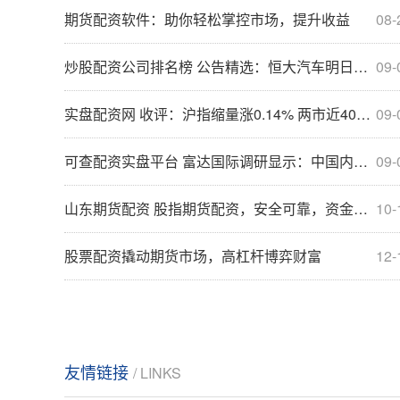
期货配资软件：助你轻松掌控市场，提升收益
08-
炒股配资公司排名榜 公告精选：恒大汽车明日复牌；蔚来二季度营收和交付量双创新高
09-
实盘配资网 收评：沪指缩量涨0.14% 两市近4000家个股上涨
09-
可查配资实盘平台 富达国际调研显示：中国内地投资者养老投资观念仍待提升
09-
山东期货配资 股指期货配资，安全可靠，资金杠杆，助你投资成功
10-
股票配资撬动期货市场，高杠杆博弈财富
12-
友情链接
/ LINKS