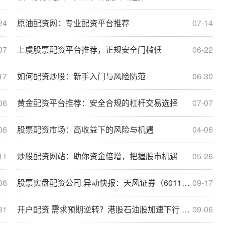
24
原油配资网：专业配资平台推荐
07-14
07
上虞股票配资平台推荐，正规安全门槛低
06-22
17
如何配资炒股：新手入门与风险防范
06-30
06
黄金配资平台推荐：安全合规的杠杆交易选择
07-07
06
股票配资市场：高收益下的风险与机遇
04-06
11
炒股配资网站：助你资金倍增，把握股市机遇
05-26
06
股票实盘配资公司 异动快报：天风证券（601162）8月8日11点8分触及涨停板
09-17
31
开户配资 需求预期逆转？港股石油股加速下行 中石油H股创两个月新低
09-06