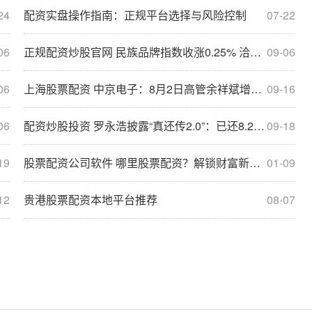
24
配资实盘操作指南：正规平台选择与风险控制
07-22
06
正规配资炒股官网 民族品牌指数收涨0.25% 洽洽食品上涨4.70%
09-06
06
上海股票配资 中京电子：8月2日高管余祥斌增持股份合计17万股
09-16
06
配资炒股投资 罗永浩披露“真还传2.0”：已还8.24亿，新增国资债务6个亿
09-18
19
股票配资公司软件 哪里股票配资？解锁财富新高度
01-09
12
贵港股票配资本地平台推荐
08-07