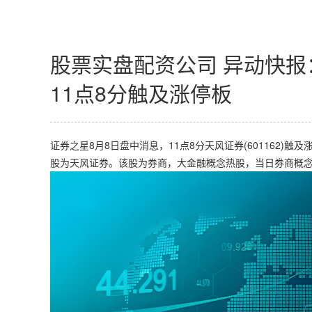
股票实盘配资公司 异动快报：
11点8分触及涨停板
证券之星8月8日盘中消息，11点8分天风证券(601162)触
股为天风证券。该股为券商，大金融概念热股，当日券商概念上涨