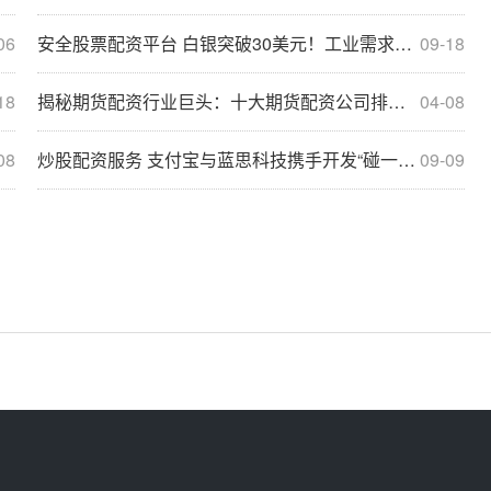
06
安全股票配资平台 白银突破30美元！工业需求回暖能否引爆新一轮涨势？
09-18
18
揭秘期货配资行业巨头：十大期货配资公司排名出炉
04-08
08
炒股配资服务 支付宝与蓝思科技携手开发“碰一下”产品 开启支付新体验
09-09