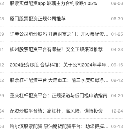
22
股票实盘配资app 玻璃主力合约收跌1.05%
09-06
08
厦门股票配资正规公司推荐
06-30
09
证券公司能炒股吗 开启财富之门：开股票配资，助力投资腾飞
01-25
11
柳州股票配资平台有哪些？安全正规渠道推荐
04-23
12
2024配资炒股 合纵科技：关于公司2024年半年度的业绩数据，请您届时关注公司披露的《2024年半年度报告》
09-16
02
股票杠杆配资平台 大连重工：前三季度归母净利润同比增长20.7%-27.05%
09-12
29
重庆杠杆配资平台：正规渠道与低门槛申请指南
04-20
24
配资炒股平台皆：高杠杆，高风险，谨慎投资
12-24
06
哈尔滨股票配资 原油期货配资平台：助您把握市场机遇，实现财富梦想
02-13