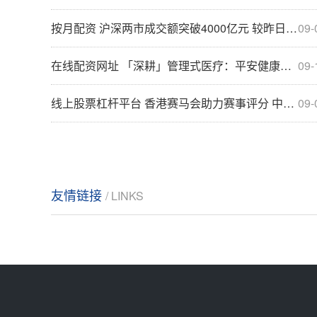
按月配资 沪深两市成交额突破4000亿元 较昨日此时缩量近400亿元
09-
在线配资网址 「深耕」管理式医疗：平安健康「蜕变」的想象力
09-
线上股票杠杆平台 香港赛马会助力赛事评分 中国马主联盟将办国际锦标大赛
09-
友情链接
/ LINKS