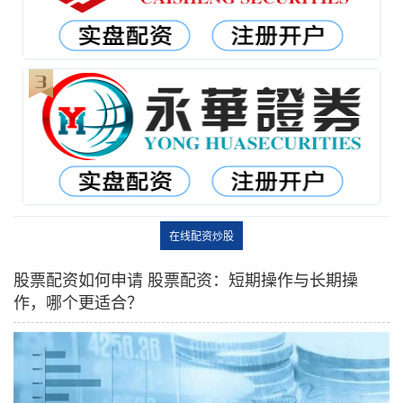
在线配资炒股
股票配资如何申请 股票配资：短期操作与长期操
作，哪个更适合？