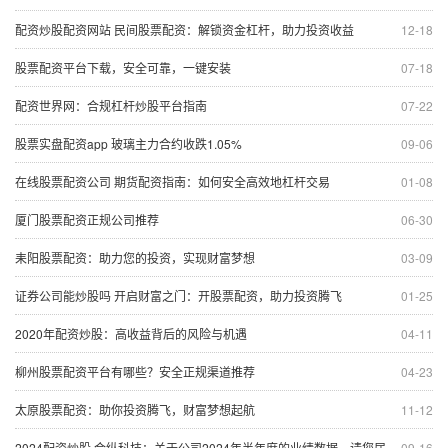
配资炒股配资网站 民间股票配资：解锁资金杠杆，助力投资收益
12-18
股票配资平台下载，安全可靠，一键安装
07-18
配资世界网：合规杠杆炒股平台指南
07-22
股票实盘配资app 玻璃主力合约收跌1.05%
09-06
在线股票配资公司 期货配资指南：如何安全高效地杠杆交易
01-08
厦门股票配资正规公司推荐
06-30
耒阳股票配资：助力您的投资，实现财富梦想
03-09
证券公司能炒股吗 开启财富之门：开股票配资，助力投资腾飞
01-25
2020年配资炒股：高收益背后的风险与机遇
04-11
柳州股票配资平台有哪些？安全正规渠道推荐
04-23
太原股票配资：助你投资腾飞，财富梦想起航
11-12
2024配资炒股 合纵科技：关于公司2024年半年度的业绩数据，请您届时关注公司披露的《2024年半年度报告》
09-16