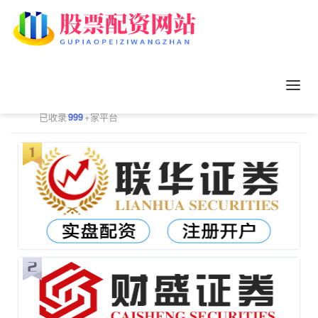
正规配资平台排行
更多
已收录
999
+家平台