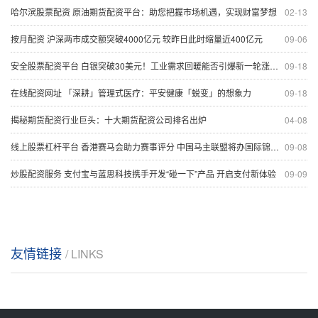
哈尔滨股票配资 原油期货配资平台：助您把握市场机遇，实现财富梦想
02-13
按月配资 沪深两市成交额突破4000亿元 较昨日此时缩量近400亿元
09-06
安全股票配资平台 白银突破30美元！工业需求回暖能否引爆新一轮涨势？
09-18
在线配资网址 「深耕」管理式医疗：平安健康「蜕变」的想象力
09-18
揭秘期货配资行业巨头：十大期货配资公司排名出炉
04-08
线上股票杠杆平台 香港赛马会助力赛事评分 中国马主联盟将办国际锦标大赛
09-08
炒股配资服务 支付宝与蓝思科技携手开发“碰一下”产品 开启支付新体验
09-09
友情链接
/ LINKS