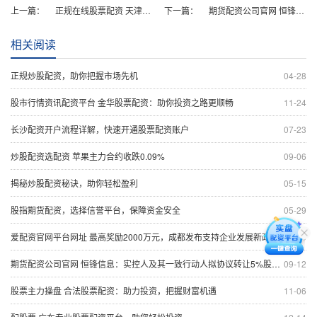
上一篇：
正规在线股票配资 天津：更新车龄8年及以上的新能源公交车 每辆车平均补贴8万元
下一篇：
期货配资公司官网 恒锋信息：实控人及其一致行动人拟协议转让5%股份 转让价格为7.18元/股
相关阅读
正规炒股配资，助你把握市场先机
04-28
股市行情资讯配资平台 金华股票配资：助你投资之路更顺畅
11-24
长沙配资开户流程详解，快速开通股票配资账户
07-23
炒股配资选配资 苹果主力合约收跌0.09%
09-06
揭秘炒股配资秘诀，助你轻松盈利
05-15
股指期货配资，选择信誉平台，保障资金安全
05-29
爱配资官网平台网址 最高奖励2000万元，成都发布支持企业发展新政
09-10
期货配资公司官网 恒锋信息：实控人及其一致行动人拟协议转让5%股份 转让价格为7.18元/股
09-12
股票主力操盘 合法股票配资：助力投资，把握财富机遇
11-06