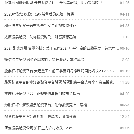
证券公司能炒股吗 开启财富之门：开股票配资，助力投资腾飞
01-25
2020年配资炒股：高收益背后的风险与机遇
04-11
柳州股票配资平台有哪些？安全正规渠道推荐
04-23
太原股票配资：助你投资腾飞，财富梦想起航
11-12
2024配资炒股 合纵科技：关于公司2024年半年度的业绩数据，请您届时关注公司披露的《2024年半年度报告》
09-16
微信股票配资 炒股配资软件：提升收益，掌控风险
12-02
股票杠杆配资平台 大连重工：前三季度归母净利润同比增长20.7%-27.05%
09-12
股票配资平台的小知识配资平台股票 股票配资平台选哪个？资深投资者推荐
11-29
重庆杠杆配资平台：正规渠道与低门槛申请指南
04-20
炒股杠杆：解锁股票配资平台，助你投资更上一层楼
08-24
配资炒股平台皆：高杠杆，高风险，谨慎投资
12-24
正规股票配资公司 沪铝主力合约收跌1.23%
09-06