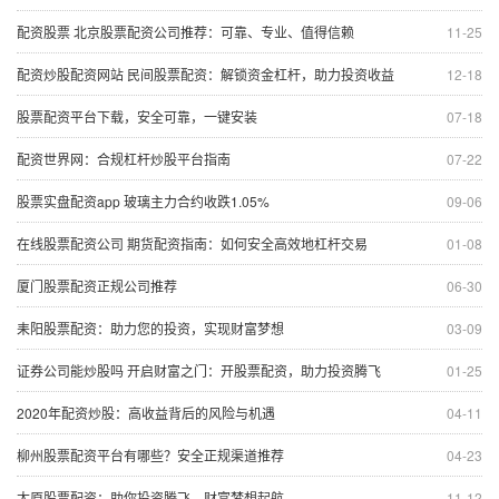
配资股票 北京股票配资公司推荐：可靠、专业、值得信赖
11-25
配资炒股配资网站 民间股票配资：解锁资金杠杆，助力投资收益
12-18
股票配资平台下载，安全可靠，一键安装
07-18
配资世界网：合规杠杆炒股平台指南
07-22
股票实盘配资app 玻璃主力合约收跌1.05%
09-06
在线股票配资公司 期货配资指南：如何安全高效地杠杆交易
01-08
厦门股票配资正规公司推荐
06-30
耒阳股票配资：助力您的投资，实现财富梦想
03-09
证券公司能炒股吗 开启财富之门：开股票配资，助力投资腾飞
01-25
2020年配资炒股：高收益背后的风险与机遇
04-11
柳州股票配资平台有哪些？安全正规渠道推荐
04-23
太原股票配资：助你投资腾飞，财富梦想起航
11-12