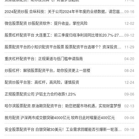
2024配资炒股 合纵科技：关于公司2024年半年度的业绩数据，请您届时关注公司披露的《2024年半年度报告》
09-16
微信股票配资 炒股配资软件：提升收益，掌控风险
12-02
股票杠杆配资平台 大连重工：前三季度归母净利润同比增长20.7%-27.05%
09-12
股票配资平台的小知识配资平台股票 股票配资平台选哪个？资深投资者推荐
11-29
重庆杠杆配资平台：正规渠道与低门槛申请指南
04-20
炒股杠杆：解锁股票配资平台，助你投资更上一层楼
08-24
配资炒股平台皆：高杠杆，高风险，谨慎投资
12-24
正规股票配资公司 沪铝主力合约收跌1.23%
09-06
哈尔滨股票配资 原油期货配资平台：助您把握市场机遇，实现财富梦想
02-13
按月配资 沪深两市成交额突破4000亿元 较昨日此时缩量近400亿元
09-06
安全股票配资平台 白银突破30美元！工业需求回暖能否引爆新一轮涨势？
09-18