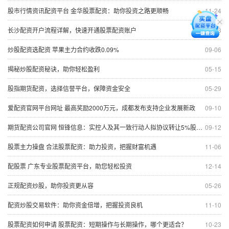
股市行情资讯配资平台 金华股票配资：助你投资之路更顺畅
11-24
长沙配资开户流程详解，快速开通股票配资账户
07-23
炒股配资选配资 苹果主力合约收跌0.09%
09-06
揭秘炒股配资秘诀，助你轻松盈利
05-15
股指期货配资，选择信誉平台，保障资金安全
05-29
爱配资官网平台网址 最高奖励2000万元，成都发布支持企业发展新政
09-10
期货配资公司官网 恒锋信息：实控人及其一致行动人拟协议转让5%股份 转让价格为7.18元/股
09-12
股票主力操盘 合法股票配资：助力投资，把握财富机遇
11-06
配股票 广东专业股票配资平台，助您轻松投资
12-14
正规配资炒股，助你投资更从容
05-26
配资炒股交易软件：助你资金倍增，把握投资良机
11-10
股票配资如何申请 股票配资：短期操作与长期操作，哪个更适合？
10-23