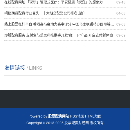
在线配资网址 「深耕」管理式医疗：平安健康「蜕变」的想象力
09-18
揭秘期货配资行业巨头：十大期货配资公司排名出炉
04-08
线上股票杠杆平台 香港赛马会助力赛事评分 中国马主联盟将办国际锦标大赛
09-08
炒股配资服务 支付宝与蓝思科技携手开发“碰一下”产品 开启支付新体验
09-09
友情链接
/ LINKS
Powered by
股票配资网站
RSS地图
HTML地图
Copyright
© 2013-2025
股票配资财经网
版权所有